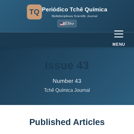
Periódico Tchê Química
TQ
Multidisciplinary Scientific Journal
EN
MENU
Issue 43
Number 43
Tchê Química Journal
Published Articles