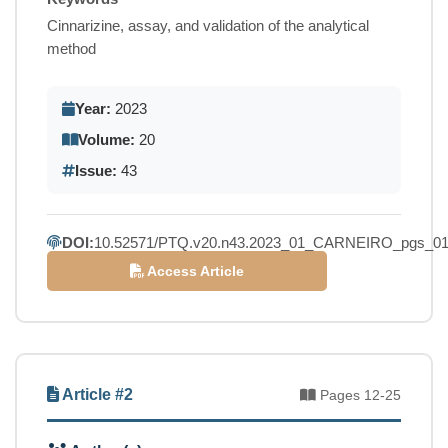
Cinnarizine, assay, and validation of the analytical
method
Year:
2023
Volume:
20
Issue:
43
DOI:
10.52571/PTQ.v20.n43.2023_01_CARNEIRO_pgs_01
Access Article
Article #2
Pages 12-25