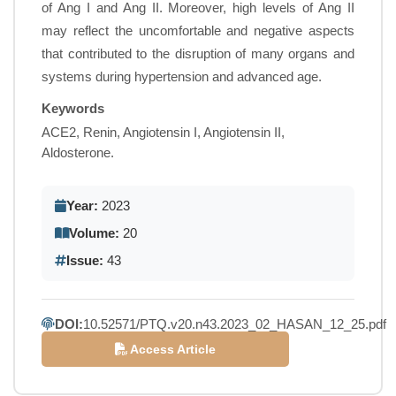
of Ang I and Ang II. Moreover, high levels of Ang II
may reflect the uncomfortable and negative aspects
that contributed to the disruption of many organs and
systems during hypertension and advanced age.
Keywords
ACE2, Renin, Angiotensin I, Angiotensin II,
Aldosterone.
Year:
2023
Volume:
20
Issue:
43
DOI:
10.52571/PTQ.v20.n43.2023_02_HASAN_12_25.pdf
Access Article