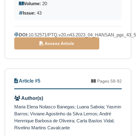
Volume:
20
Issue:
43
DOI:
10.52571/PTQ.v20.n43.2023_04_HANSAN_pgs_43_5
Access Article
Article #5
Pages 58-92
Author(s)
Maria Elena Nolasco Banegas; Luana Saboia; Yasmin
Barros; Viviane Agostinho da Silva Lemos; André
Henrrique Barbosa de Oliveira; Carla Bastos Vidal;
Rivelino Martins Cavalcante