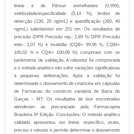
linear e de Pérson semelhantes (0,999),
seletividade/especificidade (0,14 %), limites de
detecção (130, 20 ng/mL) e quantificação (260, 40
ng/mL) satisfatórios em 251 nm. Os resultados de
precisão (DPR Precisão rep.: 2,89 %; DPR Precisão
inter.: 1,07 %) e exatidão (CQB= 99,96 %, CQM=
100,02 % e CQA= 100,06 %) cumpriram com os
parâmetros de validação. A robustez foi comprovada
e o método analítico não sofre variações significativas
à pequenas deliberações. Após a validação foi
determinado o doseamento de cinarizina em cápsulas
de Farmácias do comércio varejista de Barra do
Garças – MT. Os resultados de teor encontrados
atenderam ao preconizado pela Farmacopeia
Brasileira 6ª Edição. Conclusões: O método analítico
validado apresentou ser linear, específico, exato,
preciso e robusto e permite determinar o doseamento