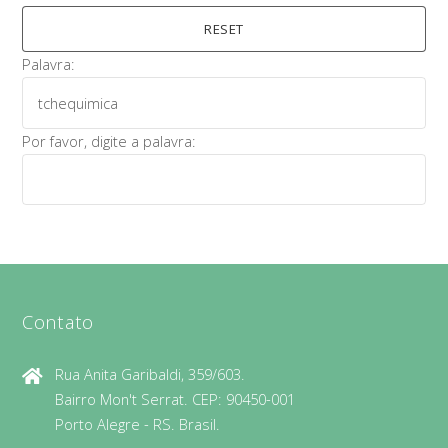
Palavra:
Por favor, digite a palavra:
Contato
Rua Anita Garibaldi, 359/603.
Bairro Mon't Serrat. CEP: 90450-001
Porto Alegre - RS. Brasil.