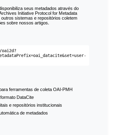
isponibiliza seus metadados através do
chives Initiative Protocol for Metadata
 outros sistemas e repositórios coletem
es sobre nossos artigos.
/oai2d?
etadataPrefix=oai_datacite&set=user-
 para ferramentas de coleta OAI-PMH
formato DataCite
itais e repositórios institucionais
automática de metadados