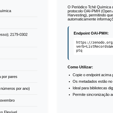
O Periódico Tchê Química d
Química
protocolo OAI-PMH (Open Ar
Harvesting), permitindo que
automaticamente informaçõ
Endpoint OAI-PMH:
esso); 2179-0302
https://zenodo.org
verb=ListRecords&m
ptq
Como Utilizar:
Copie o endpoint acima
 por pares
Os metadados estão no 
Ideal para bibliotecas dig
 números por ano)
Permite sincronização 
Novembro
s Flexível