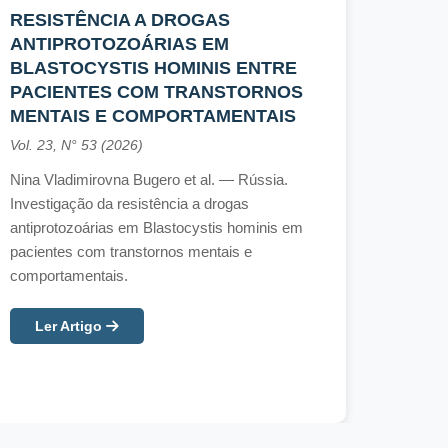
RESISTÊNCIA A DROGAS
SETE
ANTIPROTOZOÁRIAS EM
FEDE
BLASTOCYSTIS HOMINIS ENTRE
2026)
PACIENTES COM TRANSTORNOS
INST
MENTAIS E COMPORTAMENTAIS
PERS
PROF
Vol. 23, N° 53 (2026)
Vol. 23,
Nina Vladimirovna Bugero et al. — Rússia.
Investigação da resistência a drogas
Luis Al
antiprotozoárias em Blastocystis hominis em
Barros
pacientes com transtornos mentais e
documen
comportamentais.
CFQ/CRQ
e discu
para a 
Ler Artigo
Ler