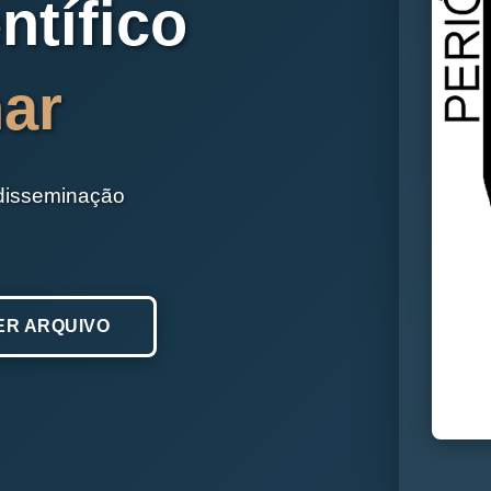
ntífico
nar
 disseminação
ER ARQUIVO