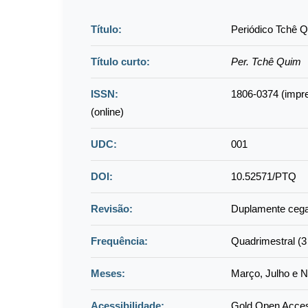
Título:
Periódico Tchê 
Título curto:
Per. Tchê Quim
ISSN:
1806-0374 (impr
(online)
UDC:
001
DOI:
10.52571/PTQ
Revisão:
Duplamente cega
Frequência:
Quadrimestral (3
Meses:
Março, Julho e 
Acessibilidade:
Gold Open Acces