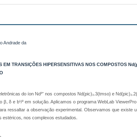
io Andrade da
S EM TRANSIÇÕES HIPERSENSITIVAS NOS COMPOSTOS Nd(p
NO
 eletrônicas do íon Nd³⁺ nos compostos Nd(pic)₃.3(tmso) e Nd(pic)₃.2
o β, δ e b¹/² em solução. Aplicamos o programa WebLab ViewerPr
 ressaltar a observação experimental. Observamos que existe um 
itos estéricos, nos complexos estudados.
a