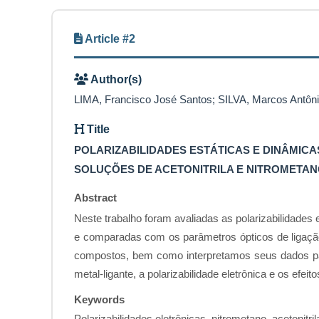
Article #2
Author(s)
LIMA, Francisco José Santos; SILVA, Marcos Antôn
Title
POLARIZABILIDADES ESTÁTICAS E DINÂMICA
SOLUÇÕES DE ACETONITRILA E NITROMETA
Abstract
Neste trabalho foram avaliadas as polarizabilidades
e comparadas com os parâmetros ópticos de ligaçã
compostos, bem como interpretamos seus dados para
metal-ligante, a polarizabilidade eletrônica e os efe
Keywords
Polarizabilidades eletrônicas, nitrometano, acetonitril