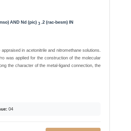
tmso) AND Nd (pic)
.2 (rac-besm) IN
3
 appraised in acetonitrile and nitromethane solutions.
o was applied for the construction of the molecular
ng the character of the metal-ligand connection, the
sue:
04