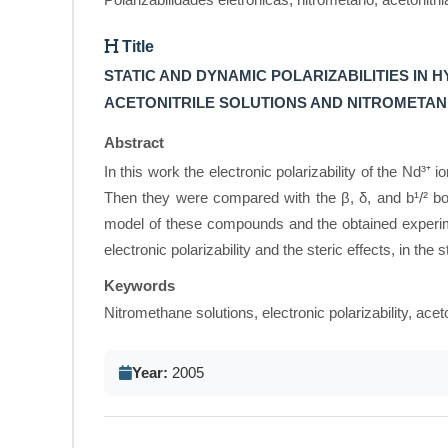
Title
STATIC AND DYNAMIC POLARIZABILITIES IN 
ACETONITRILE SOLUTIONS AND NITROMETAN
Abstract
In this work the electronic polarizability of the Nd³
Then they were compared with the β, δ, and b¹/² bo
model of these compounds and the obtained experimen
electronic polarizability and the steric effects, in th
Keywords
Nitromethane solutions, electronic polarizability, aceto
Year:
2005