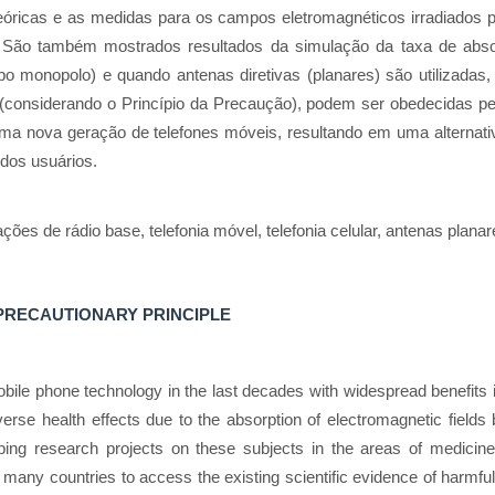
teóricas e as medidas para os campos eletromagnéticos irradiados 
São também mostrados resultados da simulação da taxa de abso
o monopolo) e quando antenas diretivas (planares) são utilizadas,
(considerando o Princípio da Precaução), podem ser obedecidas p
uma nova geração de telefones móveis, resultando em uma alterna
dos usuários.
ções de rádio base, telefonia móvel, telefonia celular, antenas planar
 PRECAUTIONARY PRINCIPLE
ile phone technology in the last decades with widespread benefits in 
adverse health effects due to the absorption of electromagnetic fie
oping research projects on these subjects in the areas of medicine
many countries to access the existing scientific evidence of harmful h