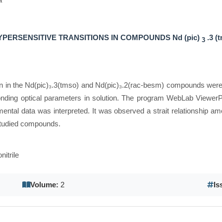
HYPERSENSITIVE TRANSITIONS IN COMPOUNDS Nd (pic)
.3 (
3
⁺ ion in the Nd(pic)₃.3(tmso) and Nd(pic)₃.2(rac-besm) compounds were
nding optical parameters in solution. The program WebLab ViewerPr
tal data was interpreted. It was observed a strait relationship amo
e studied compounds.
nitrile
Volume:
2
Is