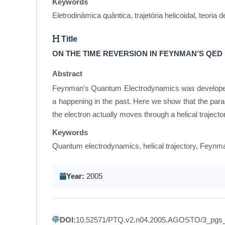
Keywords
Eletrodinâmica quântica, trajetória helicoidal, teoria
Title
ON THE TIME REVERSION IN FEYNMAN’S QED
Abstract
Feynman’s Quantum Electrodynamics was developed by 
a happening in the past. Here we show that the parad
the electron actually moves through a helical traject
Keywords
Quantum electrodynamics, helical trajectory, Feynm
Year:
2005
DOI:
10.52571/PTQ.v2.n04.2005.AGOSTO/3_pgs_