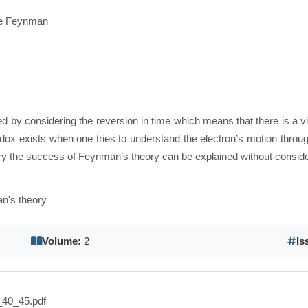
 de Feynman
considering the reversion in time which means that there is a violat
ox exists when one tries to understand the electron’s motion throug
ory the success of Feynman’s theory can be explained without consider
an's theory
Volume:
2
Is
40_45.pdf