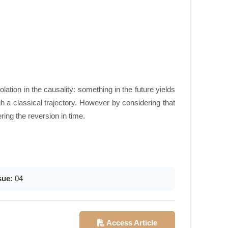
ion in the causality: something in the future yields
h a classical trajectory. However by considering that
ing the reversion in time.
sue:
04
Access Article