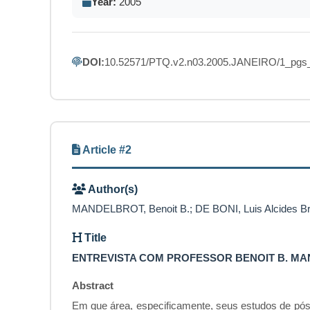
Year:
2005
DOI:
10.52571/PTQ.v2.n03.2005.JANEIRO/1_pgs_
Article #2
Author(s)
MANDELBROT, Benoit B.; DE BONI, Luis Alcides Br
Title
ENTREVISTA COM PROFESSOR BENOIT B. M
Abstract
Em que área, especificamente, seus estudos de pós