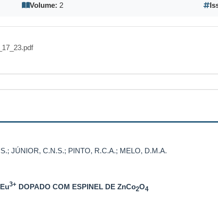
Volume:
2
Is
17_23.pdf
.; JÚNIOR, C.N.S.; PINTO, R.C.A.; MELO, D.M.A.
3+
 Eu
DOPADO COM ESPINEL DE ZnCo
O
2
4