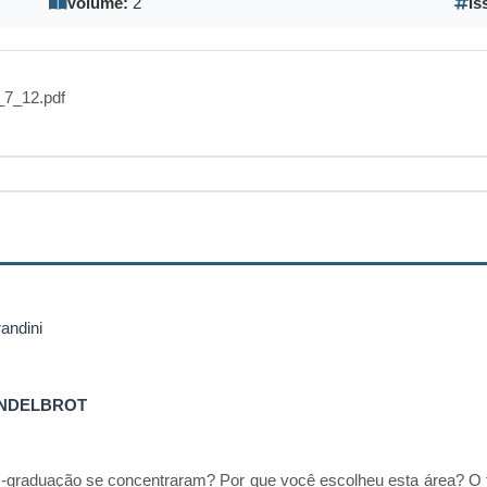
Volume:
2
Is
7_12.pdf
andini
ANDELBROT
-graduação se concentraram? Por que você escolheu esta área? O tó