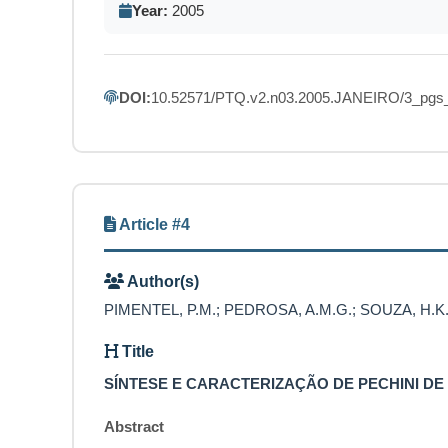
Year:
2005
DOI:
10.52571/PTQ.v2.n03.2005.JANEIRO/3_pgs_
Article #4
Author(s)
PIMENTEL, P.M.; PEDROSA, A.M.G.; SOUZA, H.K.S
Title
SÍNTESE E CARACTERIZAÇÃO DE PECHINI DE
Abstract