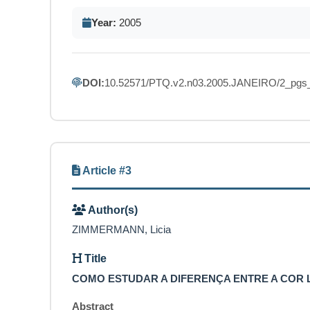
Year:
2005
DOI:
10.52571/PTQ.v2.n03.2005.JANEIRO/2_pgs_
Article #3
Author(s)
ZIMMERMANN, Licia
Title
COMO ESTUDAR A DIFERENÇA ENTRE A COR L
Abstract