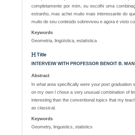
completamente por mim, eu escolhi uma combinação m
estranho, mas achei muito mais interessante do qu
muito de seu conteúdo sobreviveu e agora é visto c
Keywords
Geometria, lingüística, estatística
Title
INTERVEIW WITH PROFESSOR BENOIT B. MA
Abstract
In what area specifically were your post graduation
on my own I chose a very unusual combination of ling
interesting than the conventional topics that my tea
as classical.
Keywords
Geometry, linguistics, statistics