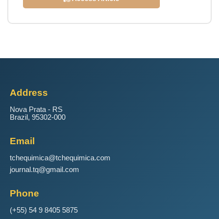
Address
Nova Prata - RS
Brazil, 95302-000
Email
tchequimica@tchequimica.com
journal.tq@gmail.com
Phone
(+55) 54 9 8405 5875