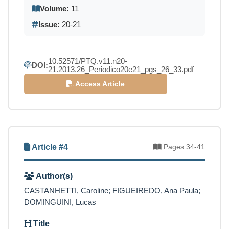
Volume:
11
Issue:
20-21
10.52571/PTQ.v11.n20-
DOI:
21.2013.26_Periodico20e21_pgs_26_33.pdf
Access Article
Article #4
Pages 34-41
Author(s)
CASTANHETTI, Caroline; FIGUEIREDO, Ana Paula;
DOMINGUINI, Lucas
Title