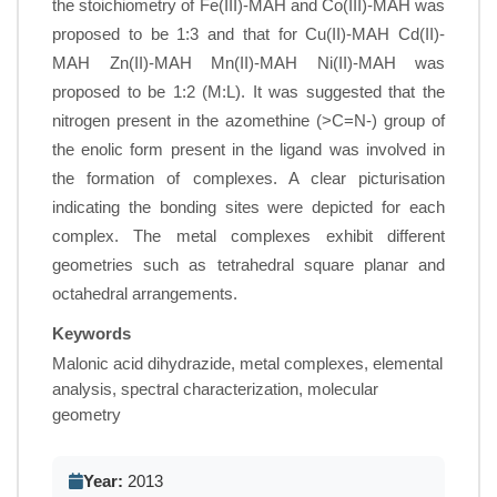
the stoichiometry of Fe(III)-MAH and Co(III)-MAH was
proposed to be 1:3 and that for Cu(II)-MAH Cd(II)-
MAH Zn(II)-MAH Mn(II)-MAH Ni(II)-MAH was
proposed to be 1:2 (M:L). It was suggested that the
nitrogen present in the azomethine (>C=N-) group of
the enolic form present in the ligand was involved in
the formation of complexes. A clear picturisation
indicating the bonding sites were depicted for each
complex. The metal complexes exhibit different
geometries such as tetrahedral square planar and
octahedral arrangements.
Keywords
Malonic acid dihydrazide, metal complexes, elemental
analysis, spectral characterization, molecular
geometry
Year:
2013