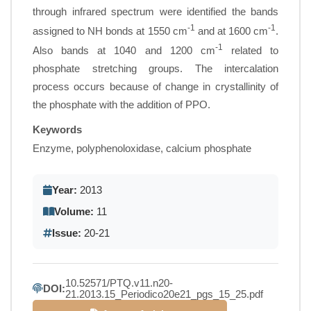
through infrared spectrum were identified the bands
-1
-1
assigned to NH bonds at 1550 cm
and at 1600 cm
.
-1
Also bands at 1040 and 1200 cm
related to
phosphate stretching groups. The intercalation
process occurs because of change in crystallinity of
the phosphate with the addition of PPO.
Keywords
Enzyme, polyphenoloxidase, calcium phosphate
Year:
2013
Volume:
11
Issue:
20-21
10.52571/PTQ.v11.n20-
DOI:
21.2013.15_Periodico20e21_pgs_15_25.pdf