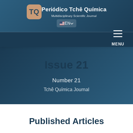
Periódico Tchê Química
TQ
Multidisciplinary Scientific Journal
EN
MENU
Issue 21
Number 21
Tchê Química Journal
Published Articles