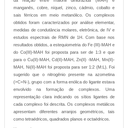
da reação entre malonil dihidrazida (MAH) e
manganês, cobre, níquel, zinco, cádmio, cobalto e
sais férricos em meio metanólico. Os complexos
obtidos foram caracterizados por análise elementar,
medidas de condutância molares, eletrônica, de IV e
estudos espectrais de RMN de 1H. Com base nos
resultados obtidos, a estequiometria do Fe (III)-MAH e
do Co(III)-MAH foi proposta para ser de 1:3 e que
para o Cu(II)-MAH, Cd(II)-MAH, Zn(II) -MAH, Mn(II)-
MAH, Ni(II)-MAH foi proposta para ser 1:2 (M:L). Foi
sugerido que o nitrogênio presente na azometina
(>C=N-), grupo com a forma enólica do ligante estava
envolvido na formação de complexos. Uma
representação clara indicando os sítios ligantes de
cada complexo foi descrita. Os complexos metálicos
apresentam diferentes arranjos geométricos, tais
como tetraédricos, quadrados planos e octaédricos.