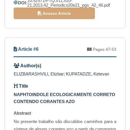
10.52571/PTQ.v11.n20-
DOI:
21.2013.42_Periodico20e21_pgs_42_46.pdf
Access Article
Article #6
Pages 47-53
Author(s)
ELIZBARASHVILI, Elizbar; KUPATADZE, Ketevan
Title
NAPHTOINDOLE ECOLOGICAMENTE CORRETO
CONTENDO CORANTES AZO
Abstract
No presente trabalho são discutidos caminhos para a
síntese de alguns corantes azo a partir de compostos