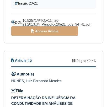
Issue:
20-21
10.52571/PTQ.v11.n20-
DOI:
21.2013.34_Periodico20e21_pgs_34_41.pdf
Access Article
Article #5
Pages 42-46
Author(s)
NUNES, Luiz Fernando Mendes
Title
DETERMINAÇÃO DA INFLUÊNCIA DA
CONDUTIVIDADE EM ANÁLISES DE