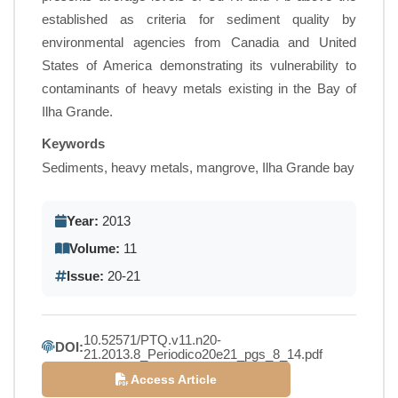
established as criteria for sediment quality by
environmental agencies from Canadia and United
States of America demonstrating its vulnerability to
contaminants of heavy metals existing in the Bay of
Ilha Grande.
Keywords
Sediments, heavy metals, mangrove, Ilha Grande bay
Year:
2013
Volume:
11
Issue:
20-21
10.52571/PTQ.v11.n20-
DOI:
21.2013.8_Periodico20e21_pgs_8_14.pdf
Access Article