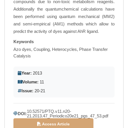
compounds due to non-toxic metabolism reagents.
Additionally the quantumchemical calculations have
been performed using quantum mechanical (MM2)
and semi-empirical (AM1) methods which allow to
predict the activity of dyes against AhR ligand.
Keywords
Azo dyes, Coupling, Heterocycles, Phase Transfer
Catalysis
Year:
2013
Volume:
11
Issue:
20-21
10.52571/PTQ.v11.n20-
DOI:
21.2013.47_Periodico20e21_pgs_47_53.pdf
Access Article