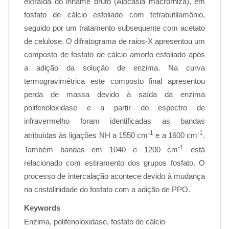
extraída do inhame bruto (Alocasia macrorhiza), em
fosfato de cálcio esfoliado com tetrabutilamônio,
seguido por um tratamento subsequente com acetato
de celulose. O difratograma de raios-X apresentou um
composto de fosfato de cálcio amorfo esfoliado após
a adição da solução de enzima. Na curva
termogravimétrica este composto final apresentou
perda de massa devido à saída da enzima
polifenoloxidase e a partir do espectro de
infravermelho foram identificadas as bandas
-1
-1
atribuídas às ligações NH a 1550 cm
e a 1600 cm
.
-1
Também bandas em 1040 e 1200 cm
está
relacionado com estiramento dos grupos fosfato. O
processo de intercalação acontece devido à mudança
na cristalinidade do fosfato com a adição de PPO.
Keywords
Enzima, polifenoloxidase, fosfato de cálcio