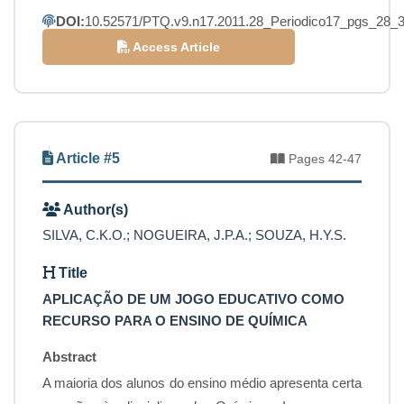
DOI:
10.52571/PTQ.v9.n17.2011.28_Periodico17_pgs_28_3
Access Article
Article #5
Pages 42-47
Author(s)
SILVA, C.K.O.; NOGUEIRA, J.P.A.; SOUZA, H.Y.S.
Title
APLICAÇÃO DE UM JOGO EDUCATIVO COMO
RECURSO PARA O ENSINO DE QUÍMICA
Abstract
A maioria dos alunos do ensino médio apresenta certa