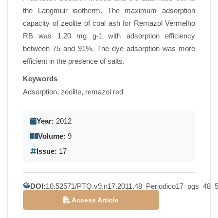
the Langmuir isotherm. The maximum adsorption
capacity of zeolite of coal ash for Remazol Vermelho
RB was 1.20 mg g-1 with adsorption efficiency
between 75 and 91%. The dye adsorption was more
efficient in the presence of salts.
Keywords
Adsorption, zeolite, remazol red
Year:
2012
Volume:
9
Issue:
17
DOI:
10.52571/PTQ.v9.n17.2011.48_Periodico17_pgs_48_5
Access Article