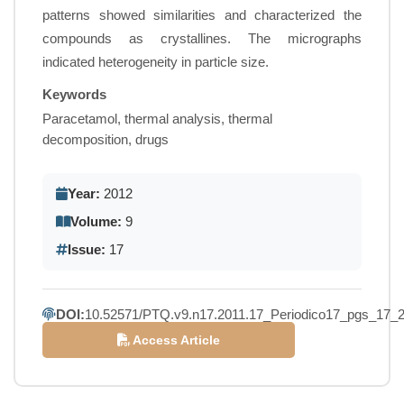
patterns showed similarities and characterized the
compounds as crystallines. The micrographs
indicated heterogeneity in particle size.
Keywords
Paracetamol, thermal analysis, thermal
decomposition, drugs
Year:
2012
Volume:
9
Issue:
17
DOI:
10.52571/PTQ.v9.n17.2011.17_Periodico17_pgs_17_2
Access Article