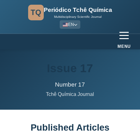
Periódico Tchê Química
TQ
Multidisciplinary Scientific Journal
EN
MENU
Issue 17
Number 17
Tchê Química Journal
Published Articles