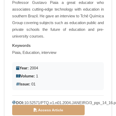
Professor Gustavo Piaia a great educator who
associates cutting-edge technology with education in
southern Brazil. He gave an interview to Tchê Química
Group covering subjects such as education public and
private schools the future of education and pre-
university courses.
Keywords
Piaia, Education, interview
Year:
2004
Volume:
1
Issue:
01
DOI:
10.52571/PTQ.v1.n01.2004.JANEIRO/3_pgs_14_16.p
Access Article