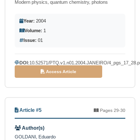
Modern physics, quantum chemistry, photons
Year:
2004
Volume:
1
Issue:
01
DOI:
10.52571/PTQ.v1.n01.2004.JANEIRO/4_pgs_17_28.p
Access Article
Article #5
Pages 29-30
Author(s)
GOLDANI, Eduardo