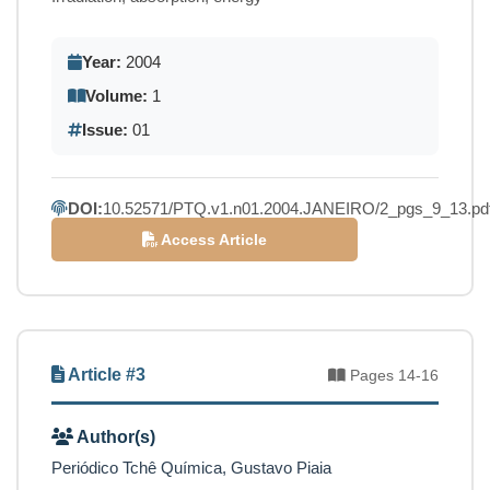
Year:
2004
Volume:
1
Issue:
01
DOI:
10.52571/PTQ.v1.n01.2004.JANEIRO/2_pgs_9_13.pd
Access Article
Article #3
Pages 14-16
Author(s)
Periódico Tchê Química, Gustavo Piaia