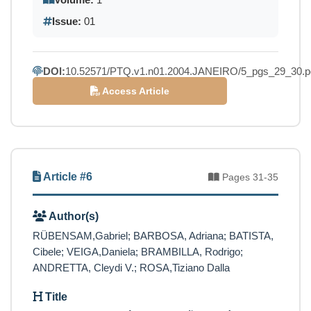
Volume:
1
Issue:
01
DOI:
10.52571/PTQ.v1.n01.2004.JANEIRO/5_pgs_29_30.p
Access Article
Article #6
Pages 31-35
Author(s)
RÜBENSAM,Gabriel; BARBOSA, Adriana; BATISTA,
Cibele; VEIGA,Daniela; BRAMBILLA, Rodrigo;
ANDRETTA, Cleydi V.; ROSA,Tiziano Dalla
Title