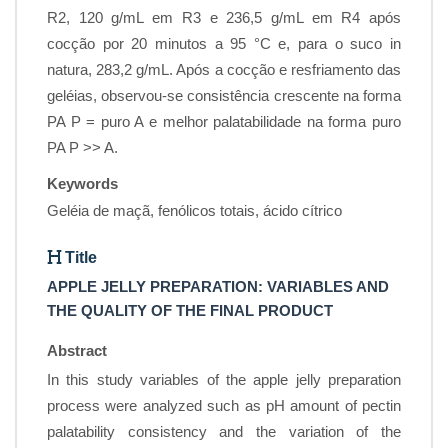
R2, 120 g/mL em R3 e 236,5 g/mL em R4 após
cocção por 20 minutos a 95 °C e, para o suco in
natura, 283,2 g/mL. Após a cocção e resfriamento das
geléias, observou-se consistência crescente na forma
PA P = puro A e melhor palatabilidade na forma puro
PA P >> A.
Keywords
Geléia de maçã, fenólicos totais, ácido cítrico
Title
APPLE JELLY PREPARATION: VARIABLES AND
THE QUALITY OF THE FINAL PRODUCT
Abstract
In this study variables of the apple jelly preparation
process were analyzed such as pH amount of pectin
palatability consistency and the variation of the