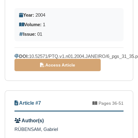
Year:
2004
Volume:
1
Issue:
01
DOI:
10.52571/PTQ.v1.n01.2004.JANEIRO/6_pgs_31_35.p
Access Article
Article #7
Pages 36-51
Author(s)
RÜBENSAM, Gabriel