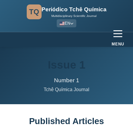
Periódico Tchê Química
TQ
Multidisciplinary Scientific Journal
EN
MENU
Issue 1
Number 1
Tchê Química Journal
Published Articles