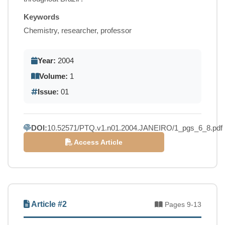
Keywords
Chemistry, researcher, professor
Year:
2004
Volume:
1
Issue:
01
DOI:
10.52571/PTQ.v1.n01.2004.JANEIRO/1_pgs_6_8.pdf
Access Article
Article #2
Pages 9-13